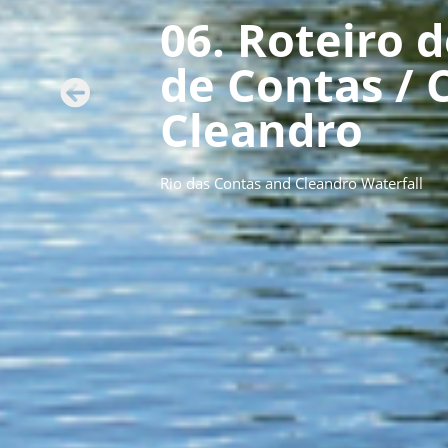
06. Roteiro 
de Contas / 
Cleandro
Rio das Contas and Cleandro Waterfall