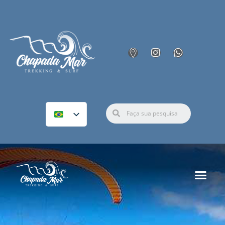
Chapada Diamantina