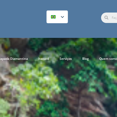
apada Diamantina
Itacaré
Serviços
Blog
Quem somo