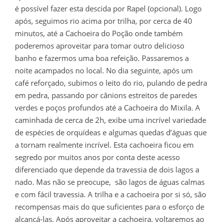
é possível fazer esta descida por Rapel (opcional). Logo
após, seguimos rio acima por trilha, por cerca de 40
minutos, até a Cachoeira do Poção onde também
poderemos aproveitar para tomar outro delicioso
banho e fazermos uma boa refeição. Passaremos a
noite acampados no local. No dia seguinte, após um
café reforçado, subimos o leito do rio, pulando de pedra
em pedra, passando por cânions estreitos de paredes
verdes e poços profundos até a Cachoeira do Mixila. A
caminhada de cerca de 2h, exibe uma incrível variedade
de espécies de orquídeas e algumas quedas d’águas que
a tornam realmente incrível. Esta cachoeira ficou em
segredo por muitos anos por conta deste acesso
diferenciado que depende da travessia de dois lagos a
nado.
Mas não se preocupe, são lagos de águas calmas
e com fácil travessia. A trilha e a cachoeira por si só, são
recompensas mais do que suficientes para o esforço de
alcançá-las. Após aproveitar a cachoeira, voltaremos ao